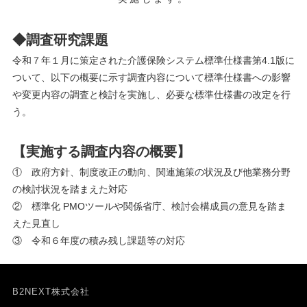
◆調査研究課題
令和７年１月に策定された介護保険システム標準仕様書第4.1版に
ついて、以下の概要に示す調査内容について標準仕様書への影響
や変更内容の調査と検討を実施し、必要な標準仕様書の改定を行
う。
【実施する調査内容の概要】
① 政府方針、制度改正の動向、関連施策の状況及び他業務分野
の検討状況を踏まえた対応
② 標準化 PMOツールや関係省庁、検討会構成員の意見を踏ま
えた見直し
③ 令和６年度の積み残し課題等の対応
B2NEXT株式会社